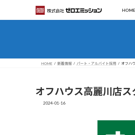
コ
ナ
HOM
ン
ビ
テ
ゲ
ン
ー
ツ
シ
へ
ョ
ス
ン
キ
に
ッ
移
HOME
新着情報
パート・アルバイト採用
オフハ
プ
動
オフハウス高麗川店ス
2024-01-16