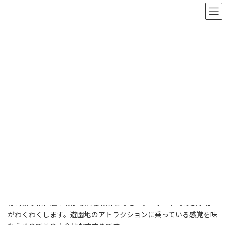
コ
ナ
ン
ビ
テ
ゲ
ン
ー
ツ
シ
へ
ョ
新着情報
ス
ン
キ
に
ッ
移
プ
動
HOME
新着情報
クラブ活動
ランニング部
ランニング部
2026-05-31
準備万端？で臨んだ今年の山中湖ロードレース。日差しもなく絶
好のランニング日和でした。初めて参加される方も多くいらっし
ゃって各々の目標に向かって走りました。山中湖ロードレースの時
は何より朝、駐車場から開催場所までモーターボードで移動する
がわくわくします。遊園地のアトラクションに乗っている感覚を味