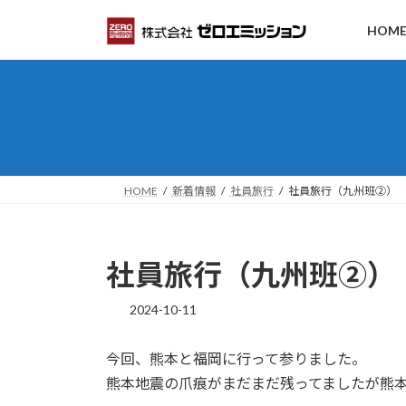
コ
ナ
HOM
ン
ビ
テ
ゲ
ン
ー
ツ
シ
へ
ョ
ス
ン
キ
に
ッ
移
HOME
新着情報
社員旅行
社員旅行（九州班②）
プ
動
社員旅行（九州班②）
2024-10-11
今回、熊本と福岡に行って参りました。
熊本地震の爪痕がまだまだ残ってましたが熊