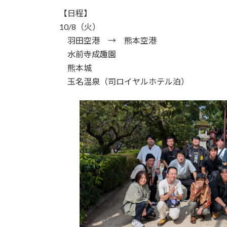
【日程】
10/8（火）
羽田空港 → 熊本空港
水前寺成趣園
熊本城
玉名温泉（司ロイヤルホテル泊）