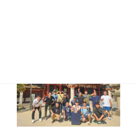
9/4（水）
司ロイヤルホテル
柳川（水郷巡り+散策）
太宰府天満宮
福岡（泊）