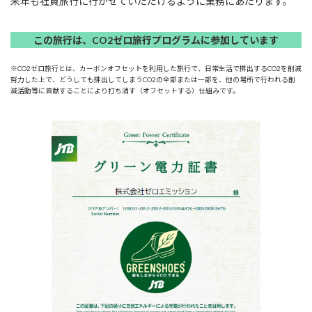
来年も社員旅行に行かせていただけるように業務にあたります。
この旅行は、CO2ゼロ旅行プログラムに参加しています
※CO2ゼロ旅行とは、カーボンオフセットを利用した旅行で、日常生活で排出するCO2を削減
努力した上で、どうしても排出してしまうCO2の全部または一部を、他の場所で行われる削
減活動等に貢献することにより打ち消す（オフセットする）仕組みです。