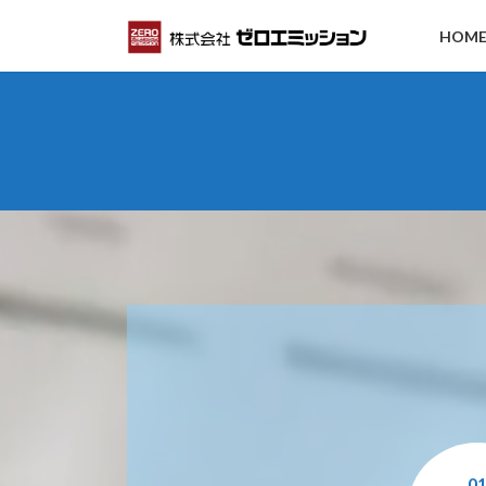
コ
ナ
HOM
ン
ビ
テ
ゲ
ン
ー
ツ
シ
へ
ョ
ス
ン
キ
に
ッ
移
HOME
アルバイト募集（横浜青葉店）
プ
動
0