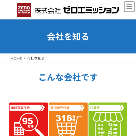
コ
ナ
ン
ビ
テ
ゲ
ン
ー
ツ
シ
へ
ョ
会社を知る
ス
ン
キ
に
ッ
移
プ
動
HOME
会社を知る
こんな会社です